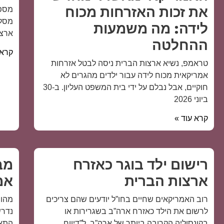
מספר
את זכות האזרחות מכוח
מסלו
לידה: מה משמעות
ארצו
ההחלטה
קרא 
טראמפ, נשיא ארצות הברית ניסה לבטל אזרחות
אמריקאית מכוח לידה עבור ילדים מהגרים לא
חוקיים, אבל נבלם על ידי בית המשפט העליון. ב-30
ביוני 2026
קרא עוד »
רישום ילד בוגר כאזרח
מב
ארצות הברית
אמ
רוב האמריקאים שחיים בחו”ל יודעים שהם צריכים
מהו 
לרשום את הילד כאזרח ארה”ב בשגרירות או
נדרש
בקונסוליה הקרובה ביותר של ארה”ב, ל”דיווח
התאז