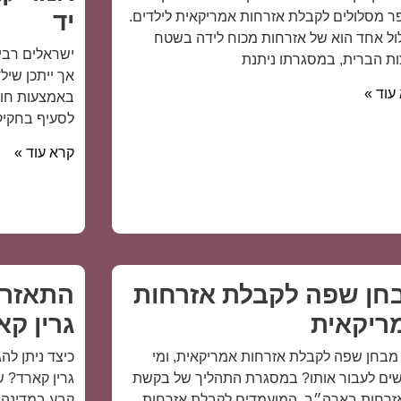
 מסלולים לקבלת אזרחות אמריקאית לילדים.
יד
ל אחד הוא של אזרחות מכוח לידה בשטח
ישראלים רבי
ת הברית, במסגרתו ניתנת
אך ייתכן שיל
עוד »
באמצעות חוק 
לסעיף בחקיקת ה-izenship
קרא עוד »
חן שפה לקבלת אזרחות
התאזרח
ריקאית
גרין קא
מבחן שפה לקבלת אזרחות אמריקאית, ומי
כיצד ניתן ל
ים לעבור אותו? במסגרת התהליך של בקשת
גרין קארד? 
רחות בארה״ב, המועמדים לקבלת אזרחות
קבע במדינה 