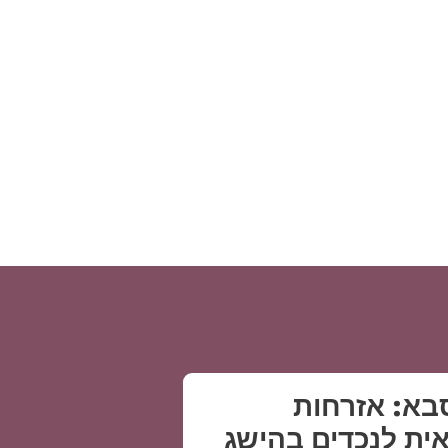
בא: אזרחות
ית לנכדים בהישג