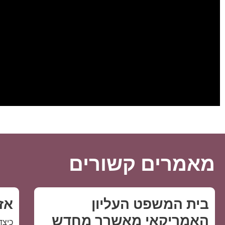
במאמר זה הסברנו בהרחבה על המקרים בהם עשויה להיות זכאות ל
הראינו כי בדרך כלל התהליך נפתח בבקשה לגרין קארד עבור ההורים,
אזרחות אמריקאית ודרכון אמריקאי. אם יש לכם שאלות נוספות, או צור
עורכי הדין שלנו, בירושלים ובתל אביב, מתמחה בטיפול בבקשות הג
ממשרדנו, לחצו
כאן
או התקשרו: 03-3724722.
מאמרים קשורים
בית המשפט העליון
אז
האמריקאי מאשרר מחדש
כיצד